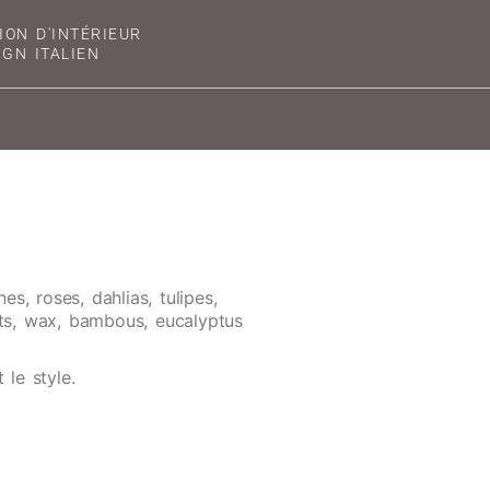
ION D'INTÉRIEUR
IGN ITALIEN
es, roses, dahlias, tulipes,
cots, wax, bambous, eucalyptus
le style.