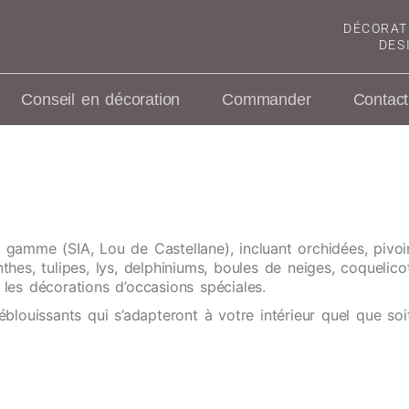
DÉCORAT
DES
Conseil en décoration
Commander
Contact
de gamme (SIA, Lou de Castellane), incluant orchidées, pivoin
thes, tulipes, lys, delphiniums, boules de neiges, coqueli
les décorations d’occasions spéciales.
uissants qui s’adapteront à votre intérieur quel que soit 
VITA DECORATION
RATION
CORATION
ATION